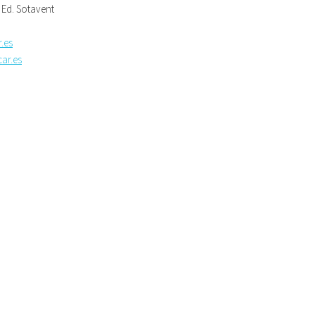
3 Ed. Sotavent
.es
ar.es