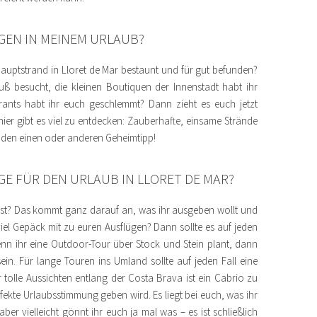
AGEN IN MEINEM URLAUB?
Hauptstrand in Lloret de Mar bestaunt und für gut befunden?
uß besucht, die kleinen Boutiquen der Innenstadt habt ihr
rants habt ihr euch geschlemmt? Dann zieht es euch jetzt
hier gibt es viel zu entdecken: Zauberhafte, einsame Strände
 den einen oder anderen Geheimtipp!
GE FÜR DEN URLAUB IN LLORET DE MAR?
ist? Das kommt ganz darauf an, was ihr ausgeben wollt und
iel Gepäck mit zu euren Ausflügen? Dann sollte es auf jeden
enn ihr eine Outdoor-Tour über Stock und Stein plant, dann
n. Für lange Touren ins Umland sollte auf jeden Fall eine
 tolle Aussichten entlang der Costa Brava ist ein Cabrio zu
fekte Urlaubsstimmung geben wird. Es liegt bei euch, was ihr
aber vielleicht gönnt ihr euch ja mal was – es ist schließlich