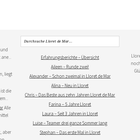
 und
Llor
 ane...
Erfahrungsberichte – Übersicht
noch 
Aileen – Runde zwei!
Gl
, liegt
Alexander – Schon zweimal in Lloret de Mar
Alina – Neu in Lloret
ist die
Chris – Das Beste aus zehn Jahren Lloret de Mar
em...
Farina – 5 Jahre Lloret
ar
Alle
Laura – Seit 3 Jahren in Lloret
ittel
Luise – Teamer drei ganze Sommer lang
, aber
Stephan – Das erste Mal in Lloret
p...