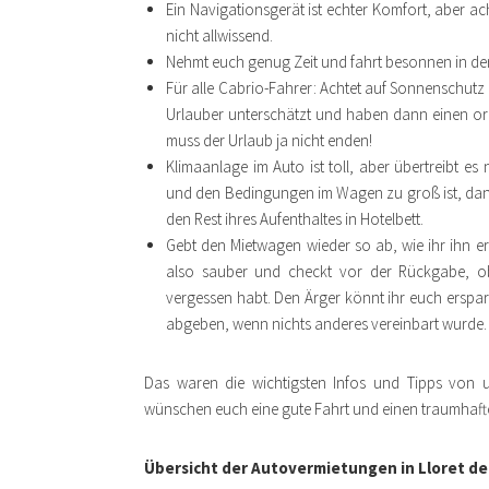
Ein Navigationsgerät ist echter Komfort, aber ac
nicht allwissend.
Nehmt euch genug Zeit und fahrt besonnen in d
Für alle Cabrio-Fahrer: Achtet auf Sonnenschutz
Urlauber unterschätzt und haben dann einen 
muss der Urlaub ja nicht enden!
Klimaanlage im Auto ist toll, aber übertreibt e
und den Bedingungen im Wagen zu groß ist, dann 
den Rest ihres Aufenthaltes in Hotelbett.
Gebt den Mietwagen wieder so ab, wie ihr ihn erha
also sauber und checkt vor der Rückgabe, ob 
vergessen habt. Den Ärger könnt ihr euch erspa
abgeben, wenn nichts anderes vereinbart wurde.
Das waren die wichtigsten Infos und Tipps von 
wünschen euch eine gute Fahrt und einen traumhaft
Übersicht der Autovermietungen in Lloret de