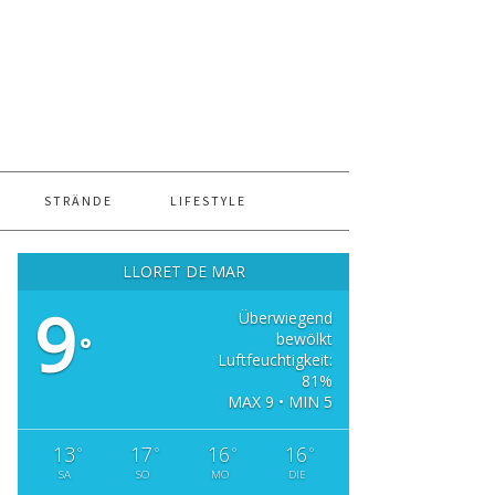
STRÄNDE
LIFESTYLE
LLORET DE MAR
9
Überwiegend
bewölkt
°
Luftfeuchtigkeit:
81%
MAX 9 • MIN 5
13
17
16
16
°
°
°
°
SA
SO
MO
DIE