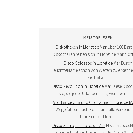
MEISTGELESEN
Diskotheken in Lloret de Mar
Über 100 Bars
Diskotheken reihen sich in Lloret de Mar dicht
Disco Colossos in Lloret de Mar
Durch
Leuchtreklame schon von Weitem zu erkennen
zentral an...
Disco Revolution in Lloret de Mar
Diese Disco 
erste, die jeder Urlauber sieht, wenn er mit d
Von Barcelona und Girona nach Lloret de M
Wege führen nach Rom - und alle Verkehrsm
führen nach Lloret...
Disco St. Trop in Lloret de Mar
Etwas versteckt
dennoch extrem bekannt ist die Disco St. Tro