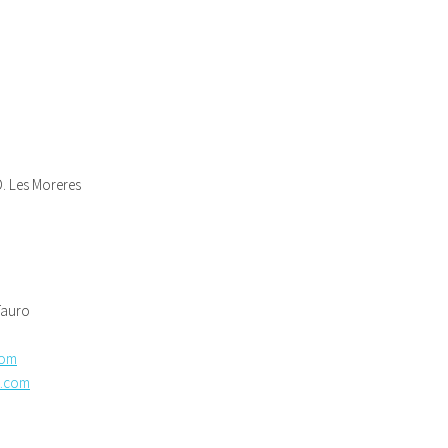
D. Les Moreres
 Tauro
com
t.com