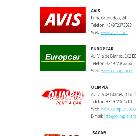
AVIS
Enric Granados, 24
Telefon: +34972373023
Web:
www.avis.com
EUROPCAR
Av. Vila de Blanes, 102 E
Telefon: +34972363366
Web:
www.europcar.es
OLIMPIA
Av. Vila de Blanes, 8 Ed.
Telefon: +34972364710
Web:
www.olimpiarent.
E-mail:
info@olimpiaren
SACAR