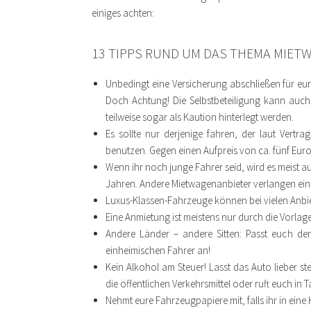
einiges achten:
13 TIPPS RUND UM DAS THEMA MIET
Unbedingt eine Versicherung abschließen für eur
Doch Achtung! Die Selbstbeteiligung kann auc
teilweise sogar als Kaution hinterlegt werden.
Es sollte nur derjenige fahren, der laut Vertr
benutzen. Gegen einen Aufpreis von ca. fünf Euro
Wenn ihr noch junge Fahrer seid, wird es meist au
Jahren. Andere Mietwagenanbieter verlangen eine
Luxus-Klassen-Fahrzeuge können bei vielen Anbie
Eine Anmietung ist meistens nur durch die Vorlage
Andere Länder – andere Sitten: Passt euch de
einheimischen Fahrer an!
Kein Alkohol am Steuer! Lasst das Auto lieber st
die öffentlichen Verkehrsmittel oder ruft euch in Ta
Nehmt eure Fahrzeugpapiere mit, falls ihr in eine 