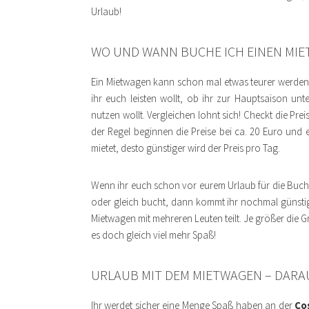
Urlaub!
WO UND WANN BUCHE ICH EINEN MIE
Ein Mietwagen kann schon mal etwas teurer werden
ihr euch leisten wollt, ob ihr zur Hauptsaison
nutzen wollt. Vergleichen lohnt sich! Checkt die Pre
der Regel beginnen die Preise bei ca. 20 Euro und 
mietet, desto günstiger wird der Preis pro Tag.
Wenn ihr euch schon vor eurem Urlaub für die Buchu
oder gleich bucht, dann kommt ihr nochmal günstig
Mietwagen mit mehreren Leuten teilt. Je größer die
es doch gleich viel mehr Spaß!
URLAUB MIT DEM MIETWAGEN – DARAU
Ihr werdet sicher eine Menge Spaß haben an der
Co