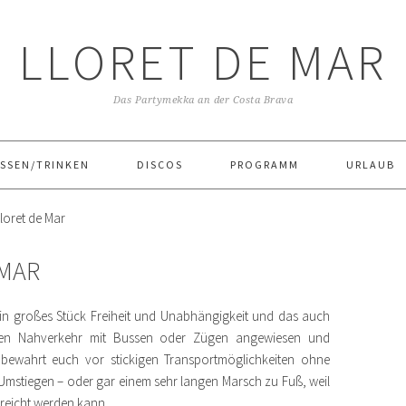
LLORET DE MAR
Das Partymekka an der Costa Brava
SSEN/TRINKEN
DISCOS
PROGRAMM
URLAUB
loret de Mar
 MAR
ein großes Stück Freiheit und Unabhängigkeit und das auch
ichen Nahverkehr mit Bussen oder Zügen angewiesen und
 bewahrt euch vor stickigen Transportmöglichkeiten ohne
 Umstiegen – oder gar einem sehr langen Marsch zu Fuß, weil
erreicht werden kann.