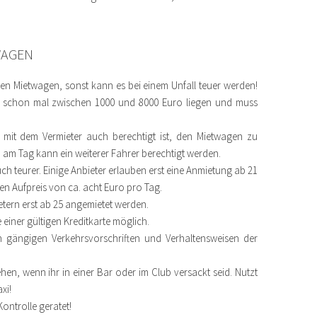
WAGEN
en Mietwagen, sonst kann es bei einem Unfall teuer werden!
h schon mal zwischen 1000 und 8000 Euro liegen und muss
ag mit dem Vermieter auch berechtigt ist, den Mietwagen zu
 am Tag kann ein weiterer Fahrer berechtigt werden.
ch teurer. Einige Anbieter erlauben erst eine Anmietung ab 21
n Aufpreis von ca. acht Euro pro Tag.
tern erst ab 25 angemietet werden.
 einer gültigen Kreditkarte möglich.
n gängigen Verkehrsvorschriften und Verhaltensweisen der
ehen, wenn ihr in einer Bar oder im Club versackt seid. Nutzt
xi!
Kontrolle geratet!