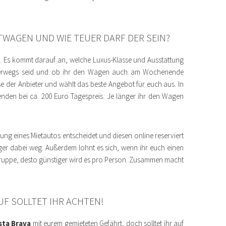
TWAGEN UND WIE TEUER DARF DER SEIN?
. Es kommt darauf an, welche Luxus-Klasse und Ausstattung
 unterwegs seid und ob ihr den Wagen auch am Wochenende
ise der Anbieter und wählt das beste Angebot für euch aus. In
enden bei ca. 200 Euro Tagespreis. Je länger ihr den Wagen
ng eines Mietautos entscheidet und diesen online reserviert
er dabei weg. Außerdem lohnt es sich, wenn ihr euch einen
 Gruppe, desto günstiger wird es pro Person. Zusammen macht
F SOLLTET IHR ACHTEN!
sta Brava
mit eurem gemieteten Gefährt, doch solltet ihr auf