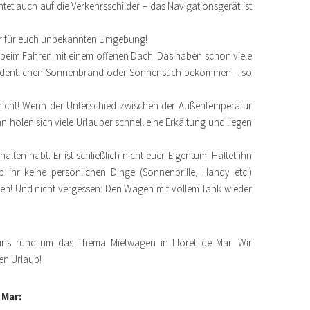
htet auch auf die Verkehrsschilder – das Navigationsgerät ist
er für euch unbekannten Umgebung!
 beim Fahren mit einem offenen Dach. Das haben schon viele
ordentlichen Sonnenbrand oder Sonnenstich bekommen – so
s nicht! Wenn der Unterschied zwischen der Außentemperatur
holen sich viele Urlauber schnell eine Erkältung und liegen
lten habt. Er ist schließlich nicht euer Eigentum. Haltet ihn
ihr keine persönlichen Dinge (Sonnenbrille, Handy etc.)
ren! Und nicht vergessen: Den Wagen mit vollem Tank wieder
uns rund um das Thema Mietwagen in Lloret de Mar. Wir
en Urlaub!
 Mar: