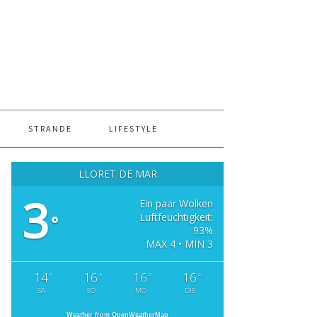
STRÄNDE
LIFESTYLE
LLORET DE MAR
3
Ein paar Wolken
Luftfeuchtigkeit:
°
93%
MAX 4 • MIN 3
14
16
16
16
°
°
°
°
SA
SO
MO
DIE
Weather from OpenWeatherMap