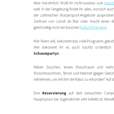
Aber mal ehrlich: Wollt ihr nicht sowieso zum
Haupt
weit. In der Umgebung findet ihr alles, wonach euch
der zahlreichen Wassersport-Angebote ausprobier
Zentrum von Lloret de Mar oder macht einen Ab
gleichzeitig noch ein bisschen
Kultur-Programm
.
Wer feiern will, bekommt das volle Programm geboten
Hier bekommt ihr es auch nachts ordentlich 
Schaumpartys
.
Neben Duschen, einem Waschraum und mehrer
Waschmaschinen, Strom und Internet (gegen Gebühr
mitnehmen, um mit ihm die Natur zu erkunden? Auf de
Eine
Reservierung
auf dem bewachten Campingp
Hauptsaison bei Jugendlichen sehr beliebt ist. Aktuel