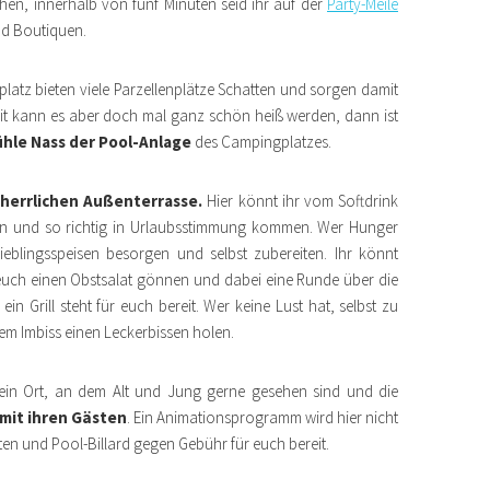
chen, innerhalb von fünf Minuten seid ihr auf der
Party-Meile
d Boutiquen.
atz bieten viele Parzellenplätze Schatten und sorgen damit
it kann es aber doch mal ganz schön heiß werden, dann ist
ühle Nass der Pool-Anlage
des Campingplatzes.
r
herrlichen
Außenterrasse.
Hier könnt ihr vom Softdrink
ßen und so richtig in Urlaubsstimmung kommen. Wer Hunger
blingsspeisen besorgen und selbst zubereiten. Ihr könnt
uch einen Obstsalat gönnen und dabei eine Runde über die
in Grill steht für euch bereit. Wer keine Lust hat, selbst zu
m Imbiss einen Leckerbissen holen.
s ein Ort, an dem Alt und Jung gerne gesehen sind und die
mit ihren Gästen
. Ein Animationsprogramm wird hier nicht
en und Pool-Billard gegen Gebühr für euch bereit.