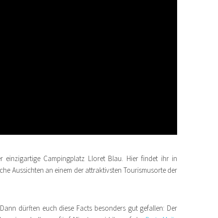
 einzigartige Campingplatz Lloret Blau. Hier findet ihr in
che Aussichten an einem der attraktivsten Tourismusorte der
Dann dürften euch diese Facts besonders gut gefallen: Der