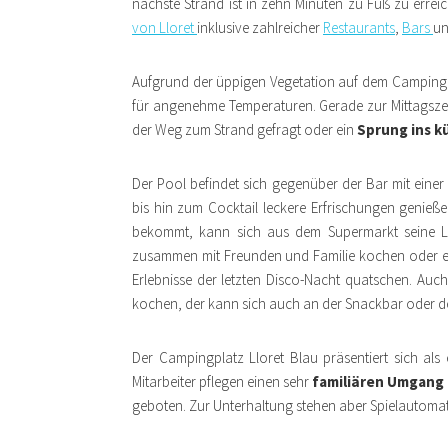
nächste Strand ist in zehn Minuten zu Fuß zu errei
von Lloret
inklusive zahlreicher
Restaurants
,
Bars
un
Aufgrund der üppigen Vegetation auf dem Campingpl
für angenehme Temperaturen. Gerade zur Mittagsze
der Weg zum Strand gefragt oder ein
Sprung ins k
Der Pool befindet sich gegenüber der Bar mit eine
bis hin zum Cocktail leckere Erfrischungen genie
bekommt, kann sich aus dem Supermarkt seine Lie
zusammen mit Freunden und Familie kochen oder e
Erlebnisse der letzten Disco-Nacht quatschen. Auch e
kochen, der kann sich auch an der Snackbar oder de
Der Campingplatz Lloret Blau präsentiert sich al
Mitarbeiter pflegen einen sehr
familiären Umgang 
geboten. Zur Unterhaltung stehen aber Spielautomat