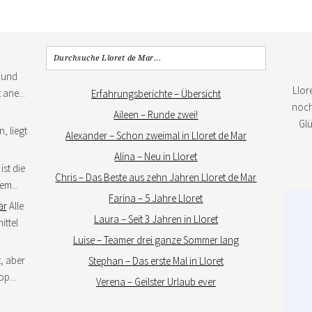
 und
Llor
 ane...
Erfahrungsberichte – Übersicht
noch 
Aileen – Runde zwei!
Gl
, liegt
Alexander – Schon zweimal in Lloret de Mar
Alina – Neu in Lloret
ist die
Chris – Das Beste aus zehn Jahren Lloret de Mar
em...
Farina – 5 Jahre Lloret
ar
Alle
Laura – Seit 3 Jahren in Lloret
ittel
Luise – Teamer drei ganze Sommer lang
, aber
Stephan – Das erste Mal in Lloret
p...
Verena – Geilster Urlaub ever