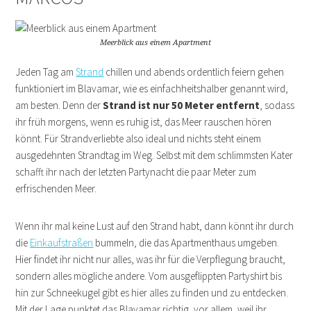
Meerblick aus einem Apartment
Jeden Tag am
Strand
chillen und abends ordentlich feiern gehen
funktioniert im Blavamar, wie es einfachheitshalber genannt wird,
am besten. Denn der
Strand ist nur 50 Meter entfernt
, sodass
ihr früh morgens, wenn es ruhig ist, das Meer rauschen hören
könnt. Für Strandverliebte also ideal und nichts steht einem
ausgedehnten Strandtag im Weg. Selbst mit dem schlimmsten Kater
schafft ihr nach der letzten Partynacht die paar Meter zum
erfrischenden Meer.
Wenn ihr mal keine Lust auf den Strand habt, dann könnt ihr durch
die
Einkaufstraßen
bummeln, die das Apartmenthaus umgeben.
Hier findet ihr nicht nur alles, was ihr für die Verpflegung braucht,
sondern alles mögliche andere. Vom ausgeflippten Partyshirt bis
hin zur Schneekugel gibt es hier alles zu finden und zu entdecken.
Mit der Lage punktet das Blavamar richtig, vor allem, weil ihr