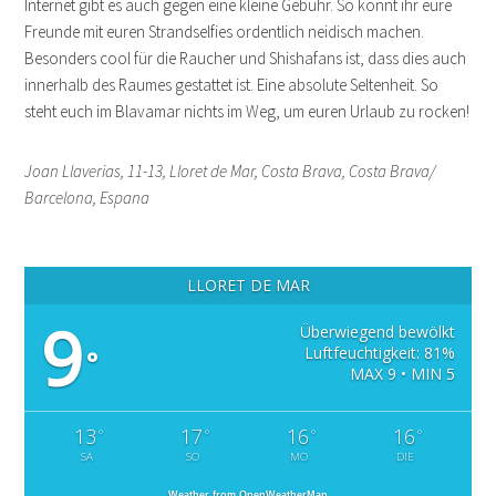
Internet gibt es auch gegen eine kleine Gebühr. So könnt ihr eure
Freunde mit euren Strandselfies ordentlich neidisch machen.
Besonders cool für die Raucher und Shishafans ist, dass dies auch
innerhalb des Raumes gestattet ist. Eine absolute Seltenheit. So
steht euch im Blavamar nichts im Weg, um euren Urlaub zu rocken!
Joan Llaverias, 11-13, Lloret de Mar, Costa Brava, Costa Brava/
Barcelona, Espana
LLORET DE MAR
9
Überwiegend bewölkt
Luftfeuchtigkeit: 81%
°
MAX 9 • MIN 5
13
17
16
16
°
°
°
°
SA
SO
MO
DIE
Weather from OpenWeatherMap