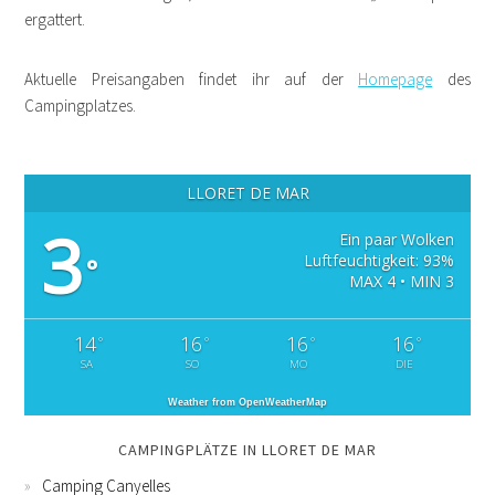
ergattert.
Aktuelle Preisangaben findet ihr auf der
Homepage
des
Campingplatzes.
LLORET DE MAR
3
Ein paar Wolken
Luftfeuchtigkeit: 93%
°
MAX 4 • MIN 3
14
16
16
16
°
°
°
°
SA
SO
MO
DIE
Weather from OpenWeatherMap
CAMPINGPLÄTZE IN LLORET DE MAR
Camping Canyelles