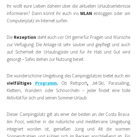
Ihr wollt eure Lieben daheim über die aktuellen Urlaubserlebnisse
informieren? Dann könnt ihr euch ins
WLAN
einloggen oder am
Computerplatz im Internet surfen.
Die
Rezeption
steht euch vor Ort gerne für Fragen und Wünsche
zur Verfügung. Die Anlage ist sehr sauber und gepflegt und auch
auf Sicherheit der Urlaubsgäste und für ihr Hab und Gut wird
gesorgt – Safes stehen zur Nutzung bereit.
Die wunderschöne Umgebung des Campingplatzes bietet euch ein
vielfältiges
Programm
.
Ob Reitsport
,
Jet-Ski, Parasailing,
Klettern, Wandern oder Schnorcheln – jeder findet eine tolle
Aktivität für sich und seinen Sommer-Urlaub.
Dieser Campingplatz gilt als einer der besten an der Costa Brava.
Am Pool, welcher in die natürliche und mediterrane Umgebung
integriert worden ist, genießen Jung und Alt die warmen
Sonnenstrahlen und kühlen sich im Becken anschließend ab. Ein