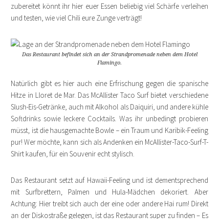
zubereitet könnt ihr hier euer Essen beliebig viel Schärfe verleihen
und testen, wie viel Chili eure Zunge verträgt!
Das Restaurant befindet sich an der Strandpromenade neben dem Hotel
Flamingo.
Natürlich gibt es hier auch eine Erfrischung gegen die spanische
Hitze in Lloret de Mar. Das McAllister Taco Surf bietet verschiedene
Slush-Eis-Getränke, auch mit Alkohol als Daiquiri, und andere kühle
Softdrinks sowie leckere Cocktails. Was ihr unbedingt probieren
müsst, ist die hausgemachte Bowle – ein Traum und Karibik-Feeling
pur! Wer möchte, kann sich als Andenken ein McAllister-Taco-Surf-T-
Shirt kaufen, für ein Souvenir echt stylisch.
Das Restaurant setzt auf Hawaii-Feeling und ist dementsprechend
mit Surfbrettern, Palmen und Hula-Mädchen dekoriert. Aber
Achtung: Hier treibt sich auch der eine oder andere Hai rum! Direkt
an der Diskostraße gelegen, ist das Restaurant super zu finden – Es