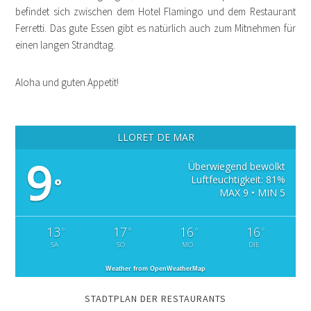
befindet sich zwischen dem Hotel Flamingo und dem Restaurant
Ferretti. Das gute Essen gibt es natürlich auch zum Mitnehmen für
einen langen Strandtag.
Aloha und guten Appetit!
LLORET DE MAR
9
Überwiegend bewölkt
Luftfeuchtigkeit: 81%
°
MAX 9 • MIN 5
13
17
16
16
°
°
°
°
SA
SO
MO
DIE
Weather from OpenWeatherMap
STADTPLAN DER RESTAURANTS