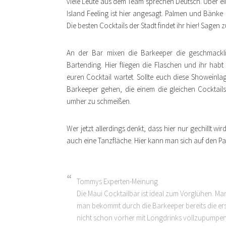
viele Leute aus dem Team sprechen Deutsch. Über ei
Island Feeling ist hier angesagt. Palmen und Bänk
Die besten Cocktails der Stadt findet ihr hier! Sagen z
An der Bar mixen die Barkeeper die geschmacklic
Bartending. Hier fliegen die Flaschen und ihr ha
euren Cocktail wartet. Sollte euch diese Showeinla
Barkeeper gehen, die einem die gleichen Cocktails
umher zu schmeißen.
Wer jetzt allerdings denkt, dass hier nur gechillt wir
auch eine Tanzfläche. Hier kann man sich auf den 
Tommys Experten-Meinung
Die Maui Cocktailbar ist ideal zum Vorglühen. Man
man bekommt durch die Barkeeper bereits die ers
nicht schon vorher mit Longdrinks vollzupumpen