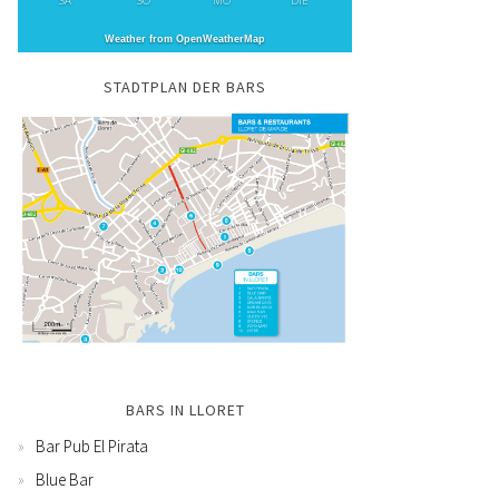
SA
SO
MO
DIE
Weather from OpenWeatherMap
STADTPLAN DER BARS
BARS IN LLORET
Bar Pub El Pirata
Blue Bar