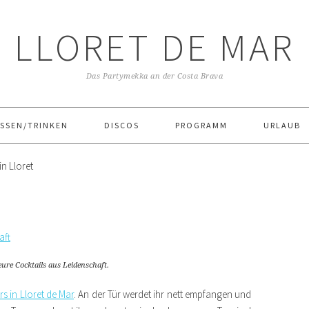
LLORET DE MAR
Das Partymekka an der Costa Brava
SSEN/TRINKEN
DISCOS
PROGRAMM
URLAUB
n Lloret
ure Cocktails aus Leidenschaft.
s in Lloret de Mar
. An der Tür werdet ihr nett empfangen und