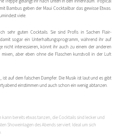
ne Treppe gelangt ihr nach unten in den Innenraum. Tropical
e mit Bambus geben der Maui Cocktailbar das gewisse Etwas.
umindest viele.
h sehr guten Cocktails. Sie sind Profis in Sachen Flair-
bt damit sogar ein Unterhaltungsprogramm, während ihr auf
ge nicht interessieren, könnt ihr auch zu einem der anderen
 mixen, aber eben ohne die Flaschen kunstvoll in der Luft
d, ist auf dem falschen Dampfer. Die Musik ist laut und es gibt
Partyabend einstimmen und auch schon ein wenig abtanzen.
 kann bereits etwas tanzen, die Cocktails sind lecker und
ten Showeinlagen des Abends serviert. Ideal um sich
.