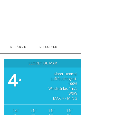
STRÄNDE
LIFESTYLE
LLORET DE MAR
4
Klarer Himmel
Luftfeuchtigkeit:
°
100%
Windstärke: 1m/s
WSW
MAX 4 • MIN 3
14
16
16
16
°
°
°
°